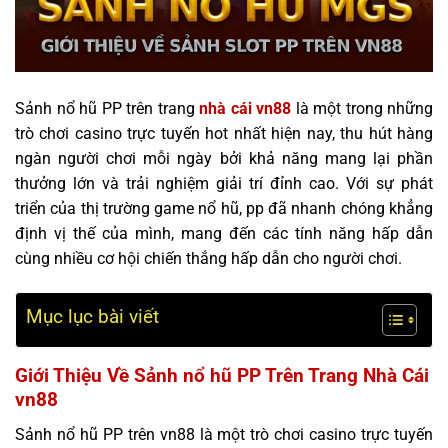
Sảnh nổ hũ PP trên trang
nhà cái vn88
là một trong những
trò chơi casino trực tuyến hot nhất hiện nay, thu hút hàng
ngàn người chơi mỗi ngày bởi khả năng mang lại phần
thưởng lớn và trải nghiệm giải trí đỉnh cao. Với sự phát
triển của thị trường game nổ hũ, pp đã nhanh chóng khẳng
định vị thế của mình, mang đến các tính năng hấp dẫn
cùng nhiều cơ hội chiến thắng hấp dẫn cho người chơi.
Mục lục bài viết
Giới Thiệu Về Sảnh nổ hũ PP Trên Trang Nhà Cái
vn88
Sảnh nổ hũ PP trên vn88 là một trò chơi casino trực tuyến