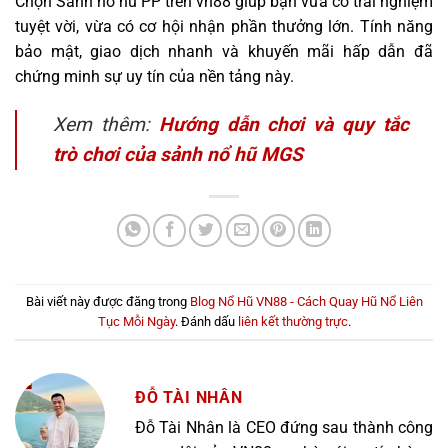
Chọn Sảnh nổ hũ PP trên vn88 giúp bạn vừa có trải nghiệm
tuyệt vời, vừa có cơ hội nhận phần thưởng lớn. Tính năng
bảo mật, giao dịch nhanh và khuyến mãi hấp dẫn đã
chứng minh sự uy tín của nền tảng này.
Xem thêm:
Hướng dẫn chơi và quy tắc
trò chơi của sảnh nổ hũ MGS
Bài viết này được đăng trong
Blog Nổ Hũ VN88 - Cách Quay Hũ Nổ Liên
Tục Mỗi Ngày
. Đánh dấu
liên kết thường trực
.
ĐỖ TÀI NHÂN
Đỗ Tài Nhân là CEO đứng sau thành công