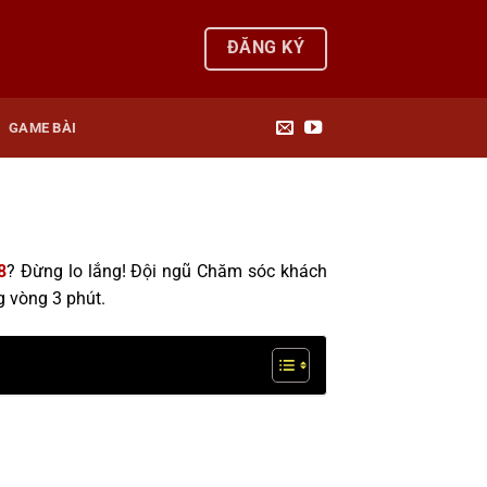
ĐĂNG KÝ
GAME BÀI
8
? Đừng lo lắng! Đội ngũ Chăm sóc khách
ng vòng 3 phút.