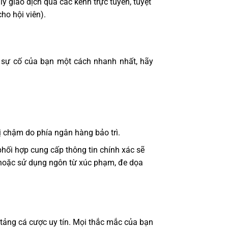
 lý giao dịch qua các kênh trực tuyến, tuyệt
ho hội viên).
t sự cố của bạn một cách nhanh nhất, hãy
bị chậm do phía ngân hàng bảo trì.
phối hợp cung cấp thông tin chính xác sẽ
n hoặc sử dụng ngôn từ xúc phạm, đe dọa
 tảng cá cược uy tín. Mọi thắc mắc của bạn