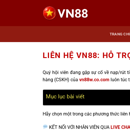
Bỏ
qua
nội
dung
TRANG CH
LIÊN HỆ VN88: HỖ TR
Quý hội viên đang gặp sự cố về nạp/rút 
hàng (CSKH) của
vn88w.co.com
luôn túc t
Mục lục bài viết
Hãy chọn một trong các phương thức liên 
KẾT NỐI VỚI NHÂN VIÊN QUA
LIVE CH