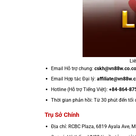
Li
Email Hỗ trợ chung:
cskh@vn88w.co.c
Email Hợp tác Đại lý:
affiliate@vn88w.
Hotline (Hỗ trợ Tiếng Việt):
+84-864-87
Thời gian phản hồi: Từ 30 phút đến tối 
Trụ Sở Chính
Địa chỉ: RCBC Plaza, 6819 Ayala Ave, Ma