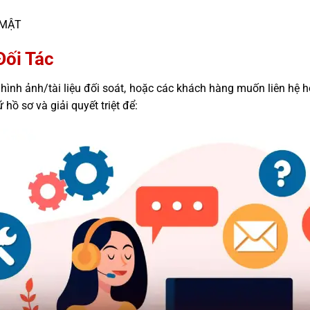
MẬT
Đối Tác
hình ảnh/tài liệu đối soát, hoặc các khách hàng muốn liên hệ 
 hồ sơ và giải quyết triệt để: