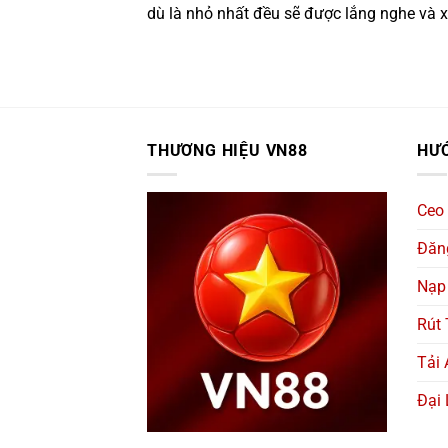
dù là nhỏ nhất đều sẽ được lắng nghe và xử
THƯƠNG HIỆU VN88
HƯ
Ceo 
Đăn
Nạp
Rút
Tải
Đại