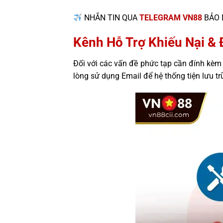
NHẮN TIN QUA
TELEGRAM VN88
BẢO 
Kênh Hỗ Trợ Khiếu Nại & 
Đối với các vấn đề phức tạp cần đính kèm 
lòng sử dụng Email để hệ thống tiện lưu trữ