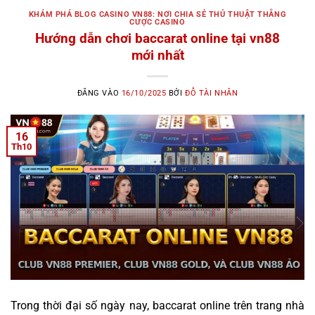
KHÁM PHÁ BLOG CASINO VN88: NƠI CHIA SẺ THỦ THUẬT THẮNG
CƯỢC CASINO
Hướng dẫn chơi baccarat online tại vn88
mới nhất
ĐĂNG VÀO
16/10/2025
BỞI
ĐỖ TÀI NHÂN
16
Th10
Trong thời đại số ngày nay, baccarat online trên trang nhà