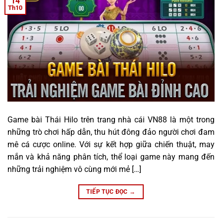
14
Th10
Game bài Thái Hilo trên trang nhà cái VN88 là một trong
những trò chơi hấp dẫn, thu hút đông đảo người chơi đam
mê cá cược online. Với sự kết hợp giữa chiến thuật, may
mắn và khả năng phân tích, thể loại game này mang đến
những trải nghiệm vô cùng mới mẻ […]
TIẾP TỤC ĐỌC
→