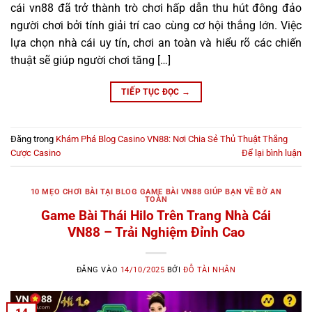
cái vn88 đã trở thành trò chơi hấp dẫn thu hút đông đảo
người chơi bởi tính giải trí cao cùng cơ hội thắng lớn. Việc
lựa chọn nhà cái uy tín, chơi an toàn và hiểu rõ các chiến
thuật sẽ giúp người chơi tăng […]
TIẾP TỤC ĐỌC
→
Đăng trong
Khám Phá Blog Casino VN88: Nơi Chia Sẻ Thủ Thuật Thắng
Cược Casino
Để lại bình luận
10 MẸO CHƠI BÀI TẠI BLOG GAME BÀI VN88 GIÚP BẠN VỀ BỜ AN
TOÀN
Game Bài Thái Hilo Trên Trang Nhà Cái
VN88 – Trải Nghiệm Đỉnh Cao
ĐĂNG VÀO
14/10/2025
BỞI
ĐỖ TÀI NHÂN