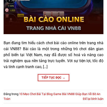
Bạn đang tìm hiểu cách chơi bài cào online trên trang nhà
cái VN88? Bài cào là một trong những trò chơi dân gian
phổ biến tại Việt Nam, nay đã được số hoá và nâng cao
trải nghiệm qua nền tảng trực tuyến. Với sự tiện lợi, tốc độ
và tính cạnh tranh cao, […]
TIẾP TỤC ĐỌC
→
Đăng trong
10 Mẹo Chơi Bài Tại Blog Game Bài VN88 Giúp Bạn Về Bờ An
Toàn
Để lại bình luận