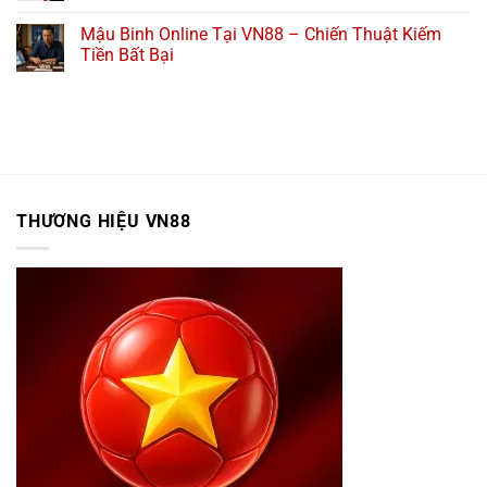
2026
Coffee:
Không
chơi
Phát
có
baccarat
Mậu Binh Online Tại VN88 – Chiến Thuật Kiếm
Quà
bình
cực
Mỏi
luận
Tiền Bất Bại
chuẩn
Tay
ở
đánh
09/05/2026
Xập
Không
là
Xám
có
thắng
Online
bình
VN88
luận
Với
ở
4
Mậu
Chiến
Binh
Thuật
Online
Xếp
Tại
Bài
VN88
THƯƠNG HIỆU VN88
Đỉnh
–
Cao
Chiến
Thuật
Kiếm
Tiền
Bất
Bại