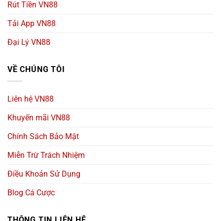
Rút Tiền VN88
Tải App VN88
Đại Lý VN88
VỀ CHÚNG TÔI
Liên hệ VN88
Khuyến mãi VN88
Chính Sách Bảo Mật
Miễn Trừ Trách Nhiệm
Điều Khoản Sử Dụng
Blog Cá Cược
THÔNG TIN LIÊN HỆ