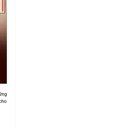
hững
 cho