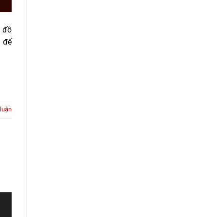
Bài
Tại
Đỉnh
VN88
Cao
–
Chiến
n đồ
Thuật
Kiếm
i để
Tiền
Bất
Bại
 luận