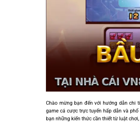
Chào mừng bạn đến với hướng dẫn chi ti
game cá cược trực tuyến hấp dẫn và phổ b
bạn những kiến thức cần thiết từ luật chơi,