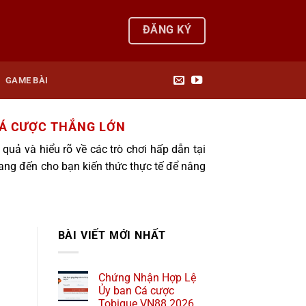
ĐĂNG KÝ
GAME BÀI
 CÁ CƯỢC THẮNG LỚN
quả và hiểu rõ về các trò chơi hấp dẫn tại
mang đến cho bạn kiến thức thực tế để nâng
BÀI VIẾT MỚI NHẤT
Chứng Nhận Hợp Lệ
Ủy ban Cá cược
Tobique VN88 2026