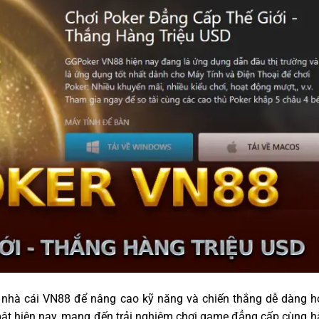
i nhà cái VN88 để nâng cao kỹ năng và chiến thắng dễ dàng 
 bật hiện nay, mang đến trải nghiệm chơi game đẳng cấp cùng 