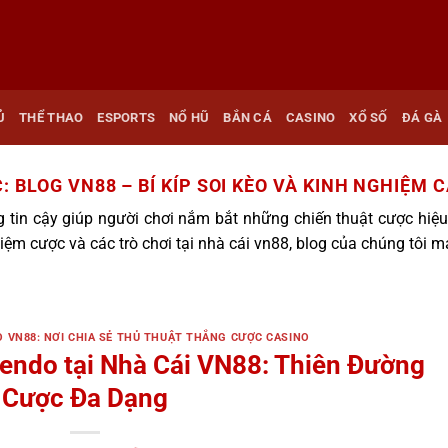
Ủ
THỂ THAO
ESPORTS
NỔ HŨ
BẮN CÁ
CASINO
XỔ SỐ
ĐÁ GÀ
C:
BLOG VN88 – BÍ KÍP SOI KÈO VÀ KINH NGHIỆM
 tin cậy giúp người chơi nắm bắt những chiến thuật cược hiệu 
iệm cược và các trò chơi tại nhà cái vn88, blog của chúng tôi 
 VN88: NƠI CHIA SẺ THỦ THUẬT THẮNG CƯỢC CASINO
cendo tại Nhà Cái VN88: Thiên Đường
Cược Đa Dạng