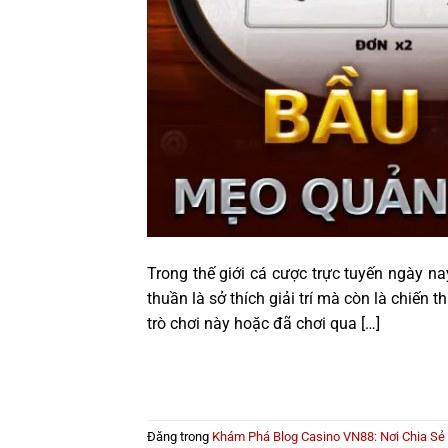
Trong thế giới cá cược trực tuyến ngày n
thuần là sở thích giải trí mà còn là chiến 
trò chơi này hoặc đã chơi qua […]
Đăng trong
Khám Phá Blog Casino VN88: Nơi Chia Sẻ