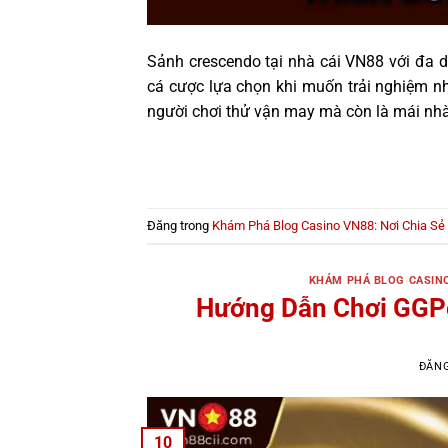
Sảnh crescendo tại nhà cái VN88 với đa d
cá cược lựa chọn khi muốn trải nghiệm nh
người chơi thử vận may mà còn là mái nhà
Đăng trong
Khám Phá Blog Casino VN88: Nơi Chia Sẻ
KHÁM PHÁ BLOG CASINO
Hướng Dẫn Chơi GGPo
ĐĂN
10