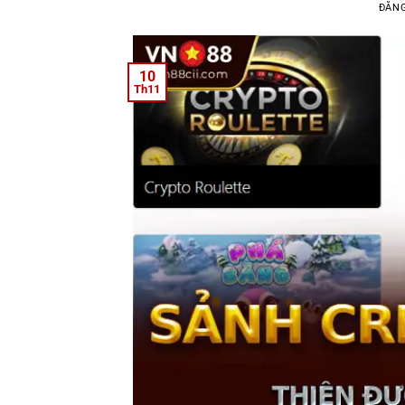
ĐĂN
10
Th11