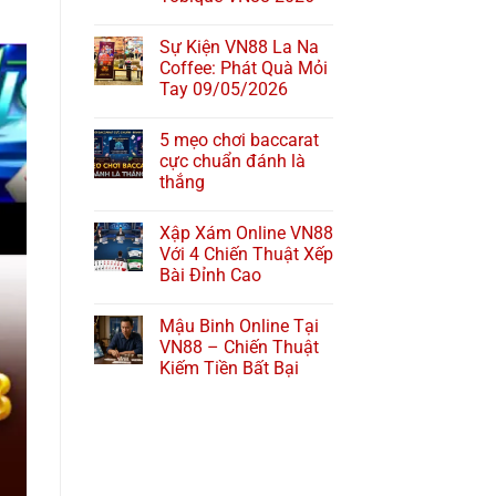
Không
có
Sự Kiện VN88 La Na
bình
luận
Coffee: Phát Quà Mỏi
ở
Tay 09/05/2026
Chứng
Nhận
Không
Hợp
có
Lệ
5 mẹo chơi baccarat
bình
Ủy
luận
cực chuẩn đánh là
ban
ở
Cá
thắng
Sự
cược
Kiện
Tobique
Không
VN88
VN88
có
La
Xập Xám Online VN88
2026
bình
Na
luận
Với 4 Chiến Thuật Xếp
Coffee:
ở
Phát
Bài Đỉnh Cao
5
Quà
mẹo
Mỏi
Không
chơi
Tay
có
baccarat
Mậu Binh Online Tại
09/05/2026
bình
cực
luận
VN88 – Chiến Thuật
chuẩn
ở
đánh
Kiếm Tiền Bất Bại
Xập
là
Xám
thắng
Không
Online
có
VN88
bình
Với
luận
4
ở
Chiến
Mậu
Thuật
Binh
Xếp
Online